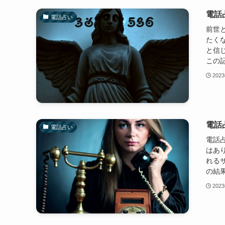
電話
電話占い
前世
たく
と信
この記
202
電話
電話占い
電話
はあ
れる
の結果
202