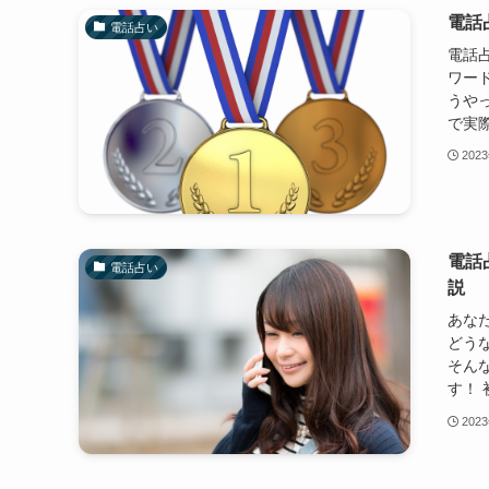
電話
電話占い
電話
ワー
うや
で実際
202
電話
電話占い
説
あな
どう
そん
す！ 
202