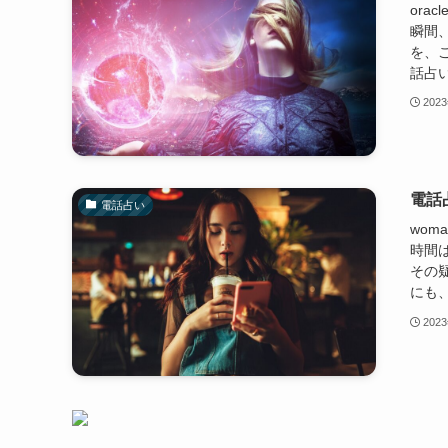
orac
瞬間
を、
話占い
202
電話
電話占い
woma
時間
その
にも、
202