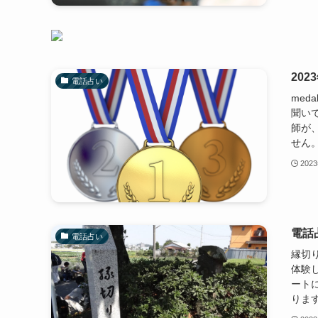
20
電話占い
meda
聞い
師が
せん。
202
電話
電話占い
縁切
体験
ート
ります