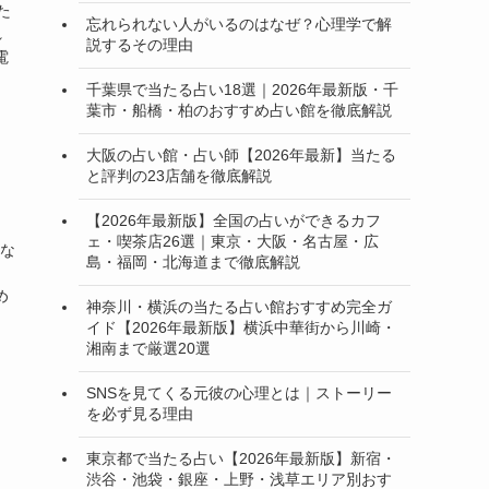
いた
忘れられない人がいるのはなぜ？心理学で解
れ
説するその理由
電
千葉県で当たる占い18選｜2026年最新版・千
葉市・船橋・柏のおすすめ占い館を徹底解説
大阪の占い館・占い師【2026年最新】当たる
と評判の23店舗を徹底解説
【2026年最新版】全国の占いができるカフ
ェ・喫茶店26選｜東京・大阪・名古屋・広
適な
島・福岡・北海道まで徹底解説
、
め
神奈川・横浜の当たる占い館おすすめ完全ガ
イド【2026年最新版】横浜中華街から川崎・
湘南まで厳選20選
SNSを見てくる元彼の心理とは｜ストーリー
を必ず見る理由
東京都で当たる占い【2026年最新版】新宿・
渋谷・池袋・銀座・上野・浅草エリア別おす