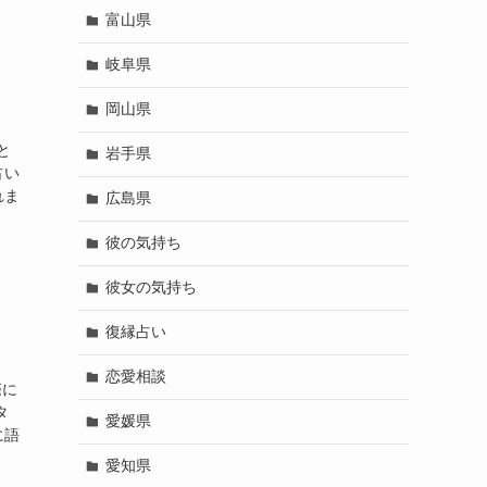
富山県
岐阜県
岡山県
いと
岩手県
占い
れま
広島県
彼の気持ち
彼女の気持ち
復縁占い
恋愛相談
際に
タ
愛媛県
に語
愛知県