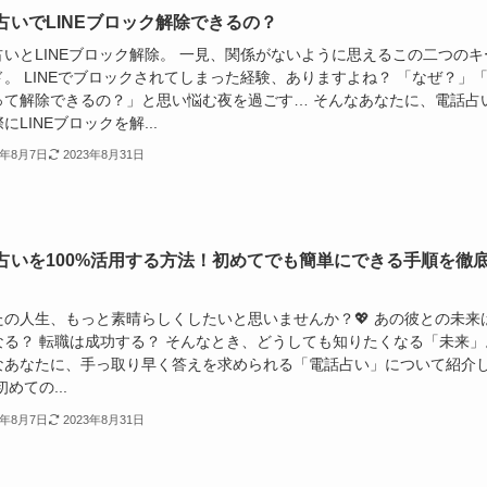
占いでLINEブロック解除できるの？
占いとLINEブロック解除。 一見、関係がないように思えるこの二つのキ
ド。 LINEでブロックされてしまった経験、ありますよね？ 「なぜ？」
って解除できるの？」と思い悩む夜を過ごす… そんなあなたに、電話占
にLINEブロックを解...
3年8月7日
2023年8月31日
占いを100%活用する方法！初めてでも簡単にできる手順を徹
たの人生、もっと素晴らしくしたいと思いませんか？💖 あの彼との未来
なる？ 転職は成功する？ そんなとき、どうしても知りたくなる「未来」
なあなたに、手っ取り早く答えを求められる「電話占い」について紹介
初めての...
3年8月7日
2023年8月31日