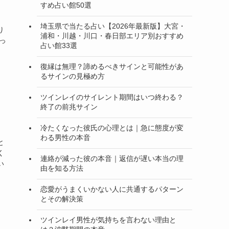
すめ占い館50選
埼玉県で当たる占い【2026年最新版】大宮・
り
浦和・川越・川口・春日部エリア別おすすめ
っ
占い館33選
！
復縁は無理？諦めるべきサインと可能性があ
るサインの見極め方
ツインレイのサイレント期間はいつ終わる？
終了の前兆サイン
冷たくなった彼氏の心理とは｜急に態度が変
わる男性の本音
と
く
連絡が減った彼の本音｜返信が遅い本当の理
い
由を知る方法
恋愛がうまくいかない人に共通するパターン
とその解決策
ツインレイ男性が気持ちを言わない理由と