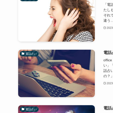
「電
たし
それ
違う…
202
電話
電話占い
offi
い」
話占
の？」
202
電話
電話占い