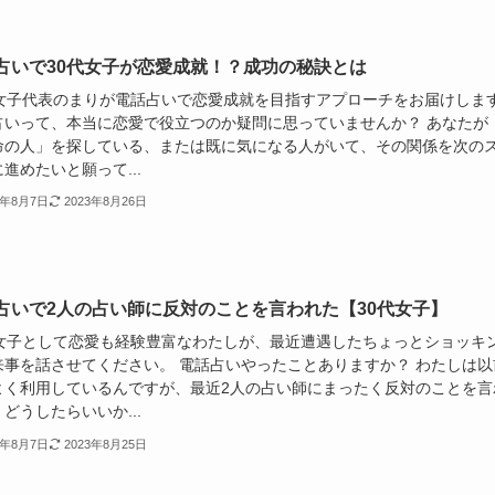
占いで30代女子が恋愛成就！？成功の秘訣とは
代女子代表のまりが電話占いで恋愛成就を目指すアプローチをお届けしま
占いって、本当に恋愛で役立つのか疑問に思っていませんか？ あなたが
命の人」を探している、または既に気になる人がいて、その関係を次の
進めたいと願って...
3年8月7日
2023年8月26日
占いで2人の占い師に反対のことを言われた【30代女子】
代女子として恋愛も経験豊富なわたしが、最近遭遇したちょっとショッキ
来事を話させてください。 電話占いやったことありますか？ わたしは以
よく利用しているんですが、最近2人の占い師にまったく反対のことを言
どうしたらいいか...
3年8月7日
2023年8月25日