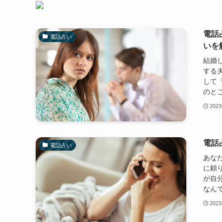
電話
電話占い
いを
結婚
する
して
のとこ
202
電話
電話占い
あな
に頼
が自
なんで
202