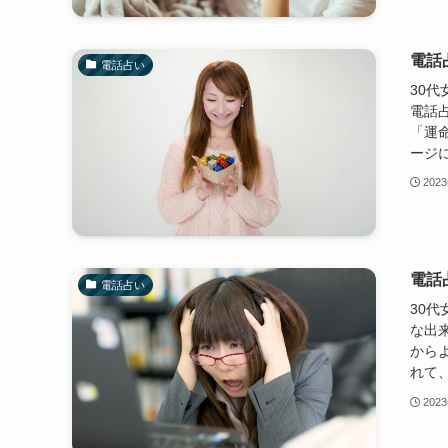
電話
電話占い
30
電話
「運
ージに
202
電話
電話占い
30
な出
から
れて、
202