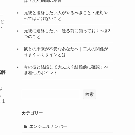
は？沈黙期間の本音
元彼と復縁したい人がやるべきこと・絶対や
ー
ってはいけないこと
「ど
い
元彼に連絡したい…送る前に知っておくべき3
つのこと
彼との未来が不安なあなたへ｜二人の関係が
うまくいくサインとは
今の彼と結婚して大丈夫？結婚前に確認すべ
底解
き相性のポイント
は
検索
。
しま
カテゴリー
エンジェルナンバー