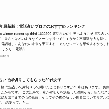
23年最新版！電話占いブログのおすすめランキング
ls winner runner up third 1622902 電話占いの世界へようこそ 電話占
て、皆さんはどのようなイメージを持つでしょうか？不思議な力を持つ
、電話越しにあなたの未来を予言する…そんなシーンを想像するかもし
 しかし、電話占...
3年8月7日
占いで縁切りしてもらった30代女子
り橋 電話占いで縁切りって聞いたことありますか？ 私はあります。 実
したからです。 この記事で、私が縁切りを決断した瞬間から、新たなス
に踏み出すまでの心の葛藤、そしてその後の新しい世界についてリアル
。 恋愛って、た...