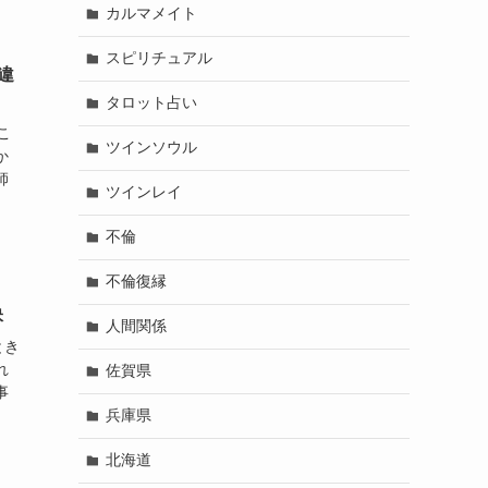
カルマメイト
スピリチュアル
違
タロット占い
こ
ツインソウル
か
師
ツインレイ
不倫
不倫復縁
訣
人間関係
とき
れ
佐賀県
事
兵庫県
北海道