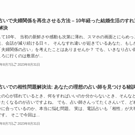
占いで夫婦関係を再生させる方法 – 10年経った結婚生活のすれ
解決
して10年。 当初の新鮮さや感動も次第に薄れ、スマホの画面とにらめっ
夫、会話が減り続ける日々。 そんなすれ違いが起きているあなた、もし
「夫婦関係の占い」を考えたことはありませんか？ でも、いきなり占い
ろに行くのは敷居が...
3年8月7日
2023年8月31日
占いでの相性問題解決法: あなたの理想の占い師を見つける秘
たの心が揺れているとき、何をすればいいのか分からないとき、そんな
りたくなるのが占いですよね。 でも、占い師さんってたくさんいて、ど
分に合っているのか、本当に悩む問題。 実は、電話占いも「相性」が大
す。 そこで今回は...
3年8月7日
2023年8月31日